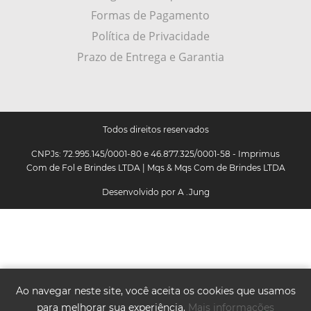
Formas de Pagamento
Política de Privacidade
Prazo de Entrega e Garantia
Todos direitos reservados
CNPJs: 72.995.145/0001-80 e 46.877.325/0001-58 - Imprimus
Com de Fol e Brindes LTDA | Mqs & Mqs Com de Brindes LTDA
Desenvolvido por
A .Jung
Ao navegar neste site, você aceita os cookies que usamos
para melhorar sua experiência.
Mais informações